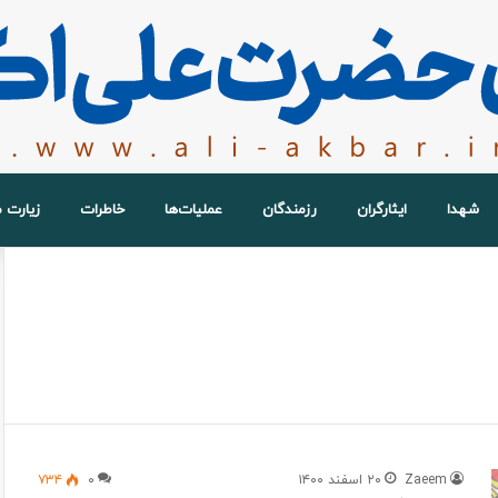
شهدا
ایثارگران
رزمندگان
عملیات‌ها
خاطرات
زیارت 
Zaeem
۲۰ اسفند ۱۴۰۰
۰
۷۳۴