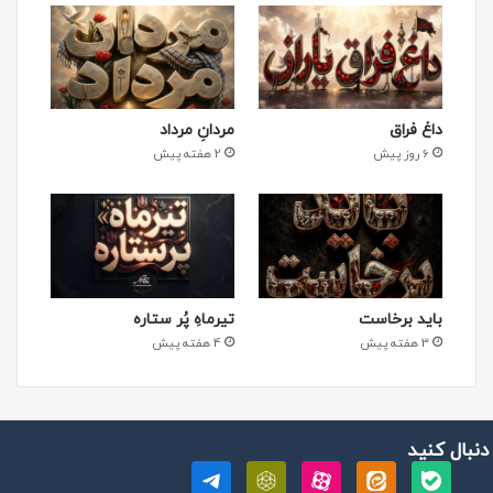
داغ فراق
مردانِ مرداد
6 روز پیش
2 هفته پیش
باید برخاست
تیرماهِ پُر ستاره
3 هفته پیش
4 هفته پیش
 دنبال کنید