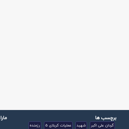
برچسب ها
مارا
گردان علی اکبر
شهید
عملیات کربلای 5
رزمنده