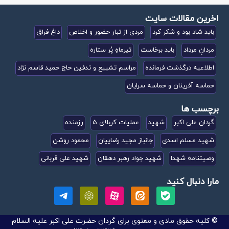
اخرین مقالات سایت
باید شاد بود و شکر کرد
مردی از تبار حضور و اخلاص
داغ فراق
مردانِ مرداد
باید برخاست
تیرماهِ پُر ستاره
اطلاعیه درگذشت فرمانده
مراسم تشییع و تدفین حاج حمید قاسم نژاد
حماسه آفرینان و حماسه سرایان
برچسب ها
گردان علی اکبر
شهید
عملیات کربلای 5
رزمنده
شهید مسلم اسدی
جانباز مجید رضاییان
محمود روشن
وصیتنامه شهدا
شهید جواد رهبر دهقان
شهید علی قربانی
مارا دنبال کنید
© کلیه حقوق مادی و معنوی برای گردان حضرت علی اکبر علیه السلام