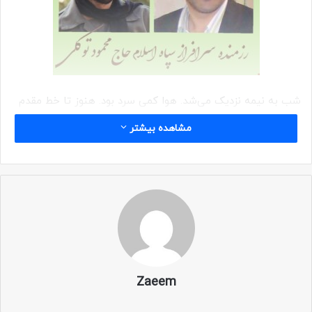
شب به نیمه نزدیک می‌شد. هوا کمی سرد بود. هنوز تا خط مقدم
خیلی فاصله داشتیم. تازه بعد از چند ساعت راه به دژ اول کربلای۵
مشاهده بیشتر
رسیده بودیم. از تویوتا پیاده شدیم. قرار بود بقیۀ راه را با نفربر
برویم تا آسیب کمتری متوجه بچه‌ها شود.
استراحت داده شد. همانجا کنار جاده به دژ تکیه دادیم و مشغول
چُرت زدن شدیم.
گلوله‌های گردان دشمن به زمین میخورد و سکوت زیبای شب را در
هم می‌شکست.
Zaeem
آسمان پر از ستاره بود و هر از چند گاهی شهابی با برجا گذاشتن