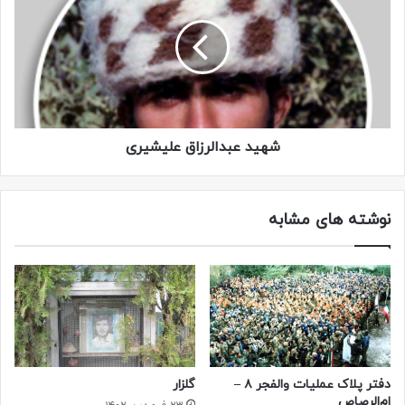
زمینی کاتیوشا بند دل آدم را پاره می‌کرد.
خیلی سریع مثل بر و بچه‌های دیگر در خاکریز کنار جاده مشغول
کندن سنگر شدیم و منتظر فرا رسیدن زمان حرکت. هنوز تا صبح
مدت زیادی باقی بود…
شهید عبدالرزاق علیشیری
تردد زیاد و شلوغی بیش از حد محور، همه نشانۀ یک عملیات
سنگین بود. مدتی نگذشت که دوباره به راه افتادیم. ستون در کنار
خاکریز پیش می‌رفت و با سوت خمپاره‌ها به زمین می‌چسبید. کم
نوشته های مشابه
کم به آخر خاکریز رسیدیم. ستون توقف کرد و بچه‌ها دوباره
مشغول کندن سنگر شدند. حالا دیگر اطرافمان زیادی شلوغ نبود و
این خلوت و سکوت آدمی را به دنیای خیال راهنمایی می‌کرد.
برای لحظه‌ای یاد گذشته‌ای نه چندان دور افتادم؛ یاد مرحلۀ دوم
عملیات کربلای۵ که در همین نقطه گروهان فتح دهها قربانی نثار
کرده بود… یاد بسیجی‌های ۱۲و ۱۵ساله که درس عشق و ایثار را در
سه‌راهی شهادت که ده‌ها قبضه کاتیوشا با بارش بی‌امان
دفتر پلاک عملیات والفجر ۸ –
گلزار
ام‌الرصاص