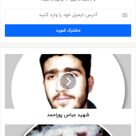
همینطور در خیال و رویا غوطه ور بودم که بوی نامطبوعی به
مشامم رسید. بلافاصله واحد‌های (ش میم ر) اعلام کار کردند. ما
ماسک‌ها را به صورت زده، سوار نفربرهای زرهی شده و از منطقۀ
آلوده خارج شدیم. سپس راه خود را به طرف خط مقدم ادامه
دادیم.
نفر بر مثل دلیجان‌های قدیمی توی چال و چوله‌های جاده که در اثر
انفجار توپ و خمپاره به وجود آمده بود بالا و پایین میپرید و با
صدای گوش خراشی نعره کشان به جلو می‌خزید. تا اینکه بعد از
مدتی ایستاد. سریع پیاده شدیم. اوضاع نشان میداد که تا خط
فاصلۀ چندانی نیست و بقیه ی راه را باید پیاده برویم‌.
دور و اطراف جاده شلوغ بود و تعداد زیادی از بر و بچه‌های رزمنده
شهید عباس پوراحمد
در دو طرف جاده داخل سنگرهای تعجیلی در انتظار دستور حرکت
بودند. منورهای دشمن شب را همچون روز روشن کرده بودند. آتش
دشمن سنگین بود، نعرۀ گوش خراش خمپاره‌های ۱۲۰و گلوله‌های