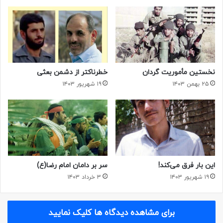
نخستین مأموریت گردان
خطرناکتر از دشمن بعثی
۲۵ بهمن ۱۴۰۳
۱۹ شهریور ۱۴۰۳
با این سخن همه فرماندهان حاضر که تا آن لحظه هنوز تصمیمی
نگرفته بودند،
همگی اعلام آمادگی کردند.
در چنین اوضاع و احوالی
بود که فرماندهان تصمیم گرفتند عملیات کربلای پنج را دوهفته
بعد از عملیات کربلای چهار انجام دهند یعنی کربلای چهار که در
چهارم دی ۱۳۶۵ انجام شد، دو هفته بعد از آن در تاریخ ۱۹ دی
۱۳۶۵ زمان انجام عملیات کربلای پنج تعیین شد. در این فاصله
این بار فرق می‌کند!
سر بر دامان امام رضا(ع)
زمانی بسیار کم کار شناسایی ها به مقصد رسید و بر پایه همین
۱۹ شهریور ۱۴۰۳
۳ خرداد ۱۴۰۳
اطلاعات رزمندگان اسلام توانستند از دژ مستحکم عراقی ها در
شلمچه که به اذعان خودشان و همه مستکبران گیتی که از آن به
عنوان دژ نفوذ ناپذیر یاد می کردند، عبور کنند. البته موفقیت در
برای مشاهده دیدگاه ها کلیک نمایید