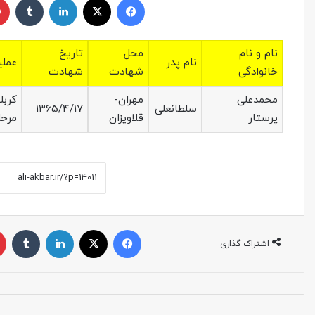
نام و نام
محل
تاریخ
نام پدر
عملی
خانوادگی
شهادت
شهادت
محمدعلی
مهران-
سلطانعلی
1365/4/17
پرستار
قلاویزان
مرحل
اشتراک گذاری