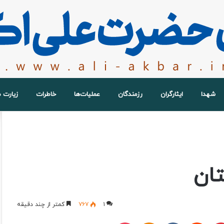
شهدا
ایثارگران
رزمندگان
عملیات‌ها
خاطرات
زیارت 
تان
۱
۷۶۷
کمتر از چند دقیقه