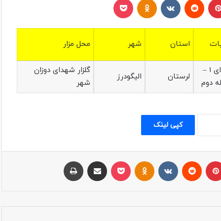
ات
استان
شهر
محل مزار
کربلای ۱ –
گلزار شهدای دوزان
لرستان
الیگودرز
ه دوم
شهر
کپی لینک