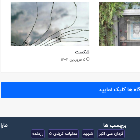
شکست
۵ فروردین ۱۴۰۲
اه ها کلیک نمایید
برچسب ها
مارا
گردان علی اکبر
شهید
عملیات کربلای 5
رزمنده