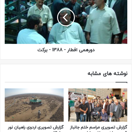
شهید گرانقدر حاج سعید لطفی گرامی باد…
دورهمی افطار - 1388 - برکت
نوشته های مشابه
جانباز شهید سعید لطفی
گزارش تصویری مراسم ختم جانباز
گزارش تصویری اردوی راهیان نور