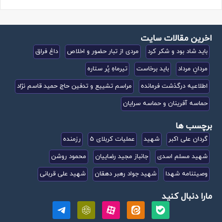
کپی لینک
اخرین مقالات سایت
باید شاد بود و شکر کرد
مردی از تبار حضور و اخلاص
داغ فراق
مردانِ مرداد
باید برخاست
تیرماهِ پُر ستاره
اطلاعیه درگذشت فرمانده
مراسم تشییع و تدفین حاج حمید قاسم نژاد
حماسه آفرینان و حماسه سرایان
برچسب ها
گردان علی اکبر
شهید
عملیات کربلای 5
رزمنده
شهید مسلم اسدی
جانباز مجید رضاییان
محمود روشن
وصیتنامه شهدا
شهید جواد رهبر دهقان
شهید علی قربانی
مارا دنبال کنید