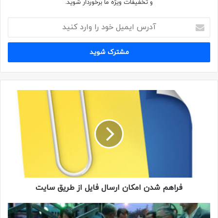
و تخفیفات ویژه ما برخوردار شوید.
همسنگران در مراسم ختم شهید سعید لطفی – ۱۳۹۱
فراهم شدن امکان ارسال فایل از طریق سایت
یاد و خاطره ی دلاورمردیهای پاسدار رشید و جانباز خستگی ناپذیر؛