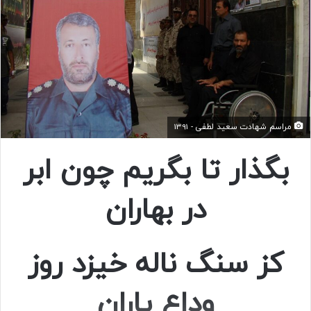
مراسم شهادت سعید لطفی - 1391
بگذار تا بگریم چون ابر
در بهاران
کز سنگ ناله خیزد روز
وداع یاران