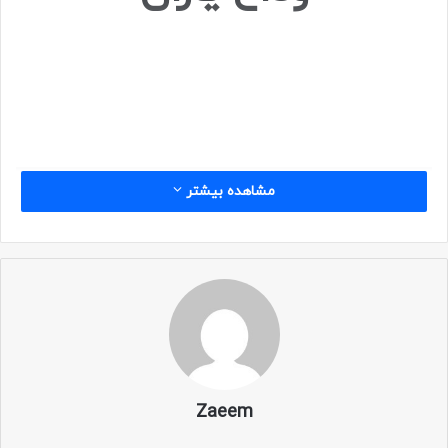
مشاهده بیشتر
جانباز شهید سرهنگ
“سعید لطفی”
در
هفدهمین روز از شهریور ۱۳۹۱ پس از
تحمل رنج بسیار، به یاران شهیدش
پیوست و پیکر مطهرش در گلزار شهدای
گرمدره آرمید.
Zaeem