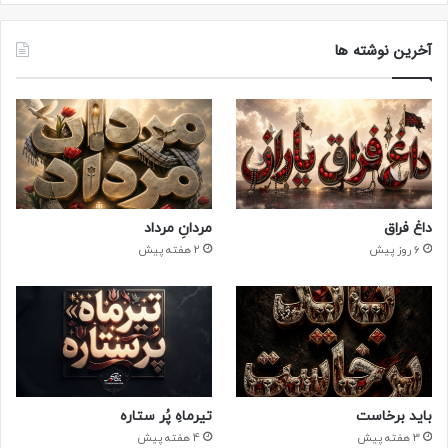
آخرین نوشته ها
داغ فراق
مردانِ مرداد
6 روز پیش
2 هفته پیش
باید برخاست
تیرماهِ پُر ستاره
3 هفته پیش
4 هفته پیش