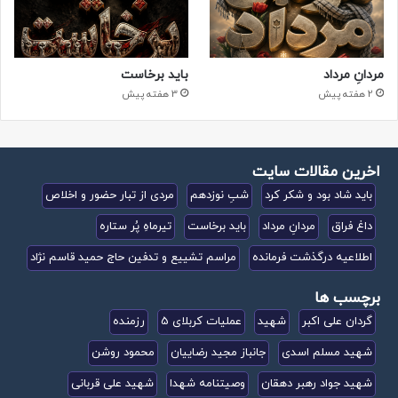
مردانِ مرداد
باید برخاست
2 هفته پیش
3 هفته پیش
اخرین مقالات سایت
باید شاد بود و شکر کرد
شبِ نوزدهم
مردی از تبار حضور و اخلاص
داغ فراق
مردانِ مرداد
باید برخاست
تیرماهِ پُر ستاره
اطلاعیه درگذشت فرمانده
مراسم تشییع و تدفین حاج حمید قاسم نژاد
برچسب ها
گردان علی اکبر
شهید
عملیات کربلای 5
رزمنده
شهید مسلم اسدی
جانباز مجید رضاییان
محمود روشن
شهید جواد رهبر دهقان
وصیتنامه شهدا
شهید علی قربانی