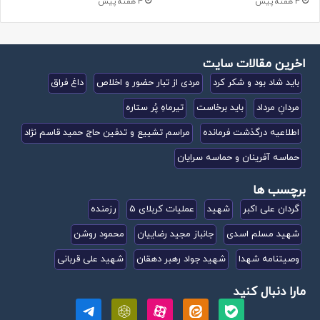
3 هفته پیش
4 هفته پیش
اخرین مقالات سایت
باید شاد بود و شکر کرد
مردی از تبار حضور و اخلاص
داغ فراق
مردانِ مرداد
باید برخاست
تیرماهِ پُر ستاره
اطلاعیه درگذشت فرمانده
مراسم تشییع و تدفین حاج حمید قاسم نژاد
حماسه آفرینان و حماسه سرایان
برچسب ها
گردان علی اکبر
شهید
عملیات کربلای 5
رزمنده
شهید مسلم اسدی
جانباز مجید رضاییان
محمود روشن
وصیتنامه شهدا
شهید جواد رهبر دهقان
شهید علی قربانی
مارا دنبال کنید