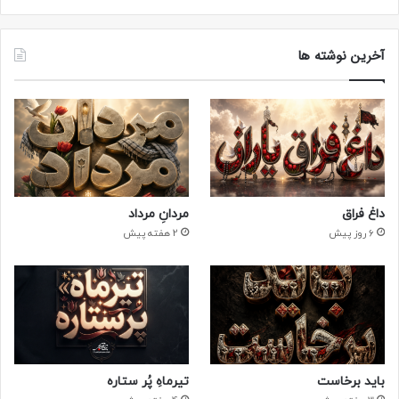
آخرین نوشته ها
داغ فراق
مردانِ مرداد
6 روز پیش
2 هفته پیش
باید برخاست
تیرماهِ پُر ستاره