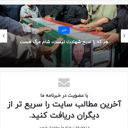
خبر
اولین نفر از سمت چپ: شهید احمد صالحی (شهادت: والفجر8، ام الرصاص)
هر که را صبح شهادت نیست، شام مرگ هست
کپی لینک
با عضویت در خبرنامه ما
آخرین مطالب سایت را سریع تر از
دیگران دریافت کنید.
و تخفیفات ویژه ما برخوردار شوید.