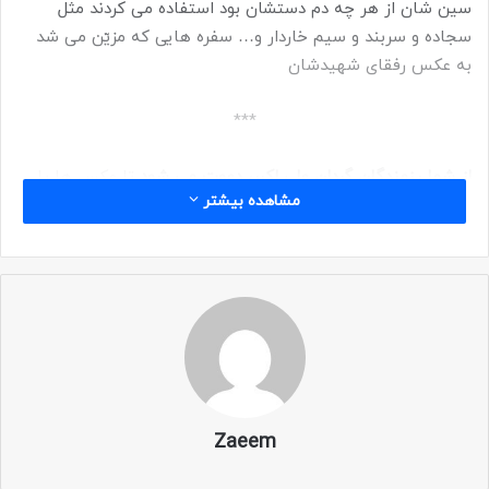
سین شان از هر چه دم دستشان بود استفاده می کردند مثل
سجاده و سربند و سیم خاردار و… سفره هایی که مزیّن می شد
به عکس رفقای شهیدشان
***
از شما رزمندگان گردان علی اکبر، دعوت می شود
تا عکس ها یا
مشاهده بیشتر
خاطرات خود با موضوع
نوروز و سفره هفت سین در جبهه
را با ما
به اشتراک بگذارید تا با نام خودتان در سایت منتشر شود.
Zaeem