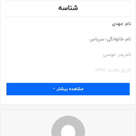
شناسه
نام: مهدی
نام خانوادگی: سرپاس
نام پدر: موسی
تاریخ ولادت: ۱۳۴۸
تاریخ شهادت: ۱۹ دی ۱۳۶۵
مشاهده بیشتر
محل شهادت: شلمچه
عملیات: مرحله اول کربلای ۵
یگان: لشکر ۱۰ سیدالشهدا – گردان علی اکبر