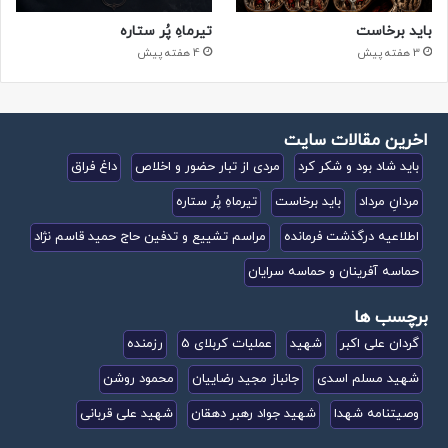
باید برخاست
تیرماهِ پُر ستاره
3 هفته پیش
4 هفته پیش
اخرین مقالات سایت
باید شاد بود و شکر کرد
مردی از تبار حضور و اخلاص
داغ فراق
مردانِ مرداد
باید برخاست
تیرماهِ پُر ستاره
اطلاعیه درگذشت فرمانده
مراسم تشییع و تدفین حاج حمید قاسم نژاد
حماسه آفرینان و حماسه سرایان
برچسب ها
گردان علی اکبر
شهید
عملیات کربلای 5
رزمنده
شهید مسلم اسدی
جانباز مجید رضاییان
محمود روشن
وصیتنامه شهدا
شهید جواد رهبر دهقان
شهید علی قربانی