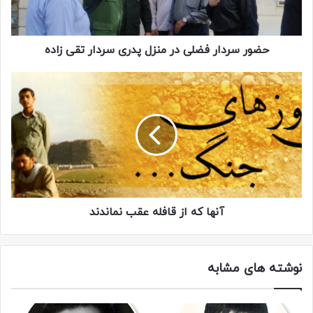
قاسمی در یکی از عملیاتها با اصابت تیر، از ناحیه دست آسیب
دید و به افتخار جانبازی نائل گردید.
حضور سردار فضلی در منزل پدری سردار تقی زاده
وی پس از جنگ نیز هرگز دست از آرمانهای خود برنداشت. از
فرماندهان موفق یکی از نواحی سپاه در شهرستان ساوجبلاغ
استان البرز و در حسن اخلاق و شجاعت زبانزد بسیجیان و مردم
شهر هشتگرد بود. او با شنیدن خبر حمله تروریست های تکفیری
به سوریه، خود را آمادۀ رفتن کرد. در اوقات فراغت خود ورزش
کوهنوردی، شنا، تیراندازی و دوچرخه‌سواری انجام می‌داد و برای
رفتن به سوریه تلاش و ورزش می‌کرد تا سرانجام به عنوان مدافع
حرم، راهی گشت و در سن ۴۵ سالگی در مبارزه با نیروهای داعش
آنها که از قافله عقب نماندند
به شهادت رسید و پیکر مطهرش هرگز به کشور بازنگشت.
نوشته های مشابه
خبر