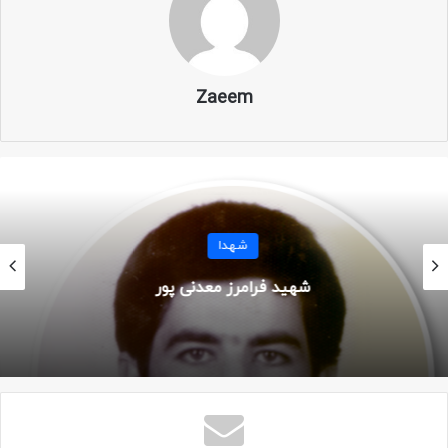
نام خانوادگی: قاسمی
نام مستعار: ابومائده
Zaeem
نـام پـدر: روح الله
تاریخ تولد: ۱ شهریور ۱۳۴۹
محل تولد : البرز – ساوجبلاغ – هشتگرد
شهدا
سـن : ۴۵ سـال
شهید پرویز چنکشی
وضعیت تاهل : متاهل – دارای ۲ فرزند (مائده و محمدحسین)
تاریخ شهادت : ۲۵ بهمن (به روایتی ۶ اسفند) ۱۳۹۴
محل شهادت : سوریه – حلب