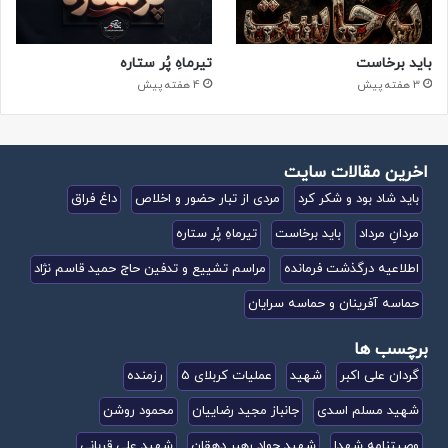
باید برخاست
تیرماهِ پُر ستاره
3 هفته پیش
4 هفته پیش
اخرین مقالات سایت
باید شاد بود و شکر کرد
مردی از تبار حضور و اخلاص
داغ فراق
مردانِ مرداد
باید برخاست
تیرماهِ پُر ستاره
اطلاعیه درگذشت فرمانده
مراسم تشییع و تدفین حاج حمید قاسم نژاد
حماسه آفرینان و حماسه سرایان
برچسب ها
گردان علی اکبر
شهید
عملیات کربلای 5
رزمنده
شهید مسلم اسدی
جانباز مجید رضاییان
محمود روشن
وصیتنامه شهدا
شهید جواد رهبر دهقان
شهید علی قربانی