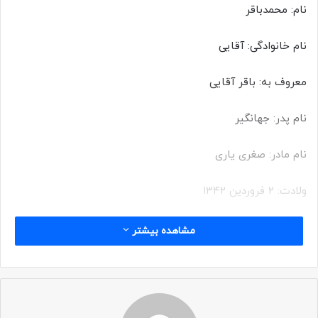
نام: محمدباقر
نام خانوادگی: آقایی
معروف به: باقر آقایی
نام پدر: جهانگیر
نام مادر: صغری یاری
ولادت: ۲ فروردین ۱۳۴۲
محل تولد: کرج
مشاهده بیشتر
سن: ۲۴ سال
تاریخ شهادت: ۴ تیر ۱۳۶۶