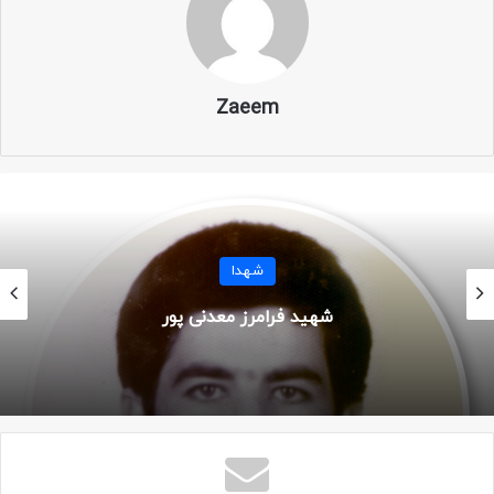
محل شهادت: سردشت
عملیات: شناسایی نصر ۵
Zaeem
سمت: فرمانده گروهان نصر
یگان: لشکر ۱۰ سیدالشهدا – گردان علی اکبر
مزار: کرج – امامزاده محمد
شهدا
شهید پرویز چنکشی
زندگینامه
«محمدباقر آقایی» فرزند چهارم خانواده بود و در سال ۱۳۴۲، در
روستای نوجان در اطراف کرج چشم به جهان گشود.