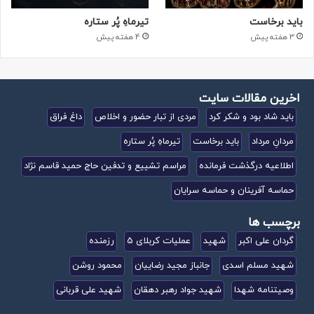
باید برخاست
تیرماهِ پُر ستاره
3 هفته پیش
4 هفته پیش
اخرین مقالات سایت
باید شاد بود و شکر کرد
مردی از تبار حضور و اخلاص
داغ فراق
مردانِ مرداد
باید برخاست
تیرماهِ پُر ستاره
اطلاعیه درگذشت فرمانده
مراسم تشییع و تدفین حاج حمید قاسم نژاد
حماسه آفرینان و حماسه سرایان
برچسب ها
گردان علی اکبر
شهید
عملیات کربلای 5
رزمنده
شهید مسلم اسدی
جانباز مجید رضاییان
محمود روشن
وصیتنامه شهدا
شهید جواد رهبر دهقان
شهید علی قربانی