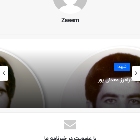
نام خانوادگی: شایسته
نام پدر: اسدالله
Zaeem
نام مادر: طوبا
ولادت: ۱۵ تیر ۱۳۴۹
سن: ۱۸ سال
شهدا
شهید پرویز چنکشی
تاریخ شهادت: ۱۸ فروردین ۱۳۶۶
محل شهادت: شلمچه
عملیات: کربلای ۸
یگان: لشکر ۱۰ سیدالشهدا – گردان علی اکبر
با عضویت در خبرنامه ما