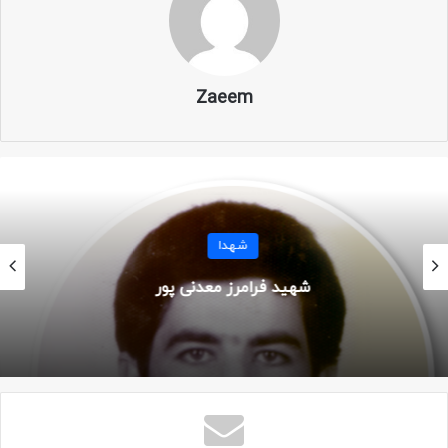
نام: سعید
نام خانوادگی: رشیدی جهان
Zaeem
نام پدر: صفی الله
نام مادر: مهیندخت
ولادت: ۱ تیر ۱۳۴۵
شهدا
شهید پرویز چنکشی
محل تولد: تهران
سن: ۲۲ سال
شهادت: ۴ مرداد ۱۳۶۷
محل شهادت: شلمچه