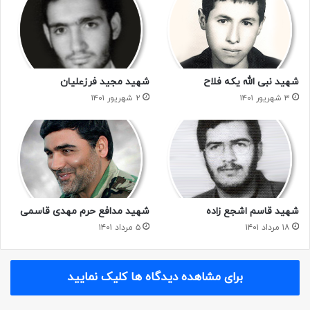
مخصوصا “شهدای مظلوم کردستان” را!
چند پیام به ملت قهرمان و برادران بسیج و پدر و مادر عزیزم،
برادرانم و خواهرانم دارم!
شهید نبی الله یکه فلاح
شهید مجید فرزعلیان
از ملت رزمنده خواهانم که خط الله و راه روح الله را ادامه دهند که
۳ شهریور ۱۴۰۱
۲ شهریور ۱۴۰۱
راه سعادت فقط همین راه است.
با این که می دانیم فرمانده کل قوا امام زمان (عج) می باشد؛ دیگر
چه غم و گرفتاری داریم؟!
امیدوارم که بتوانیم تمام ابرقدرت های شرق و غرب و نوکران
شهید قاسم اشجع زاده
شهید مدافع حرم مهدی قاسمی
استعمار را به وسیله ی مکتب الهی از بین ببریم و حکومت الله را
۱۸ مرداد ۱۴۰۱
۵ مرداد ۱۴۰۱
بر روی کار بیاوریم! و پیام دیگر من به امت مسلمان اس ناست که
تمام حرکات و قدم های شما فقط و فقط به خاطر خدا باشد و بر
نفس خود غلبه کرده و با وحدت کلمه دشمن را هر کجا که هست،
برای مشاهده دیدگاه ها کلیک نمایید
خوار و نابود کنید و به منافقان و دیگر گروه های غیر اسلامی و