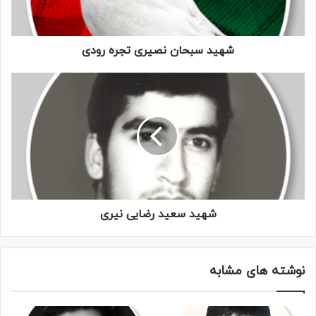
را که من او را بکشم پس دیه او بر من می باشد.
شهید سبحان نصیری تجره رودی
با سلام بر مسعود زمان، منجی عالم بشریت و نائب حق، خمینی
کبیر و با سلام به امید امت و امام منتظری نستوه و با سلام بر
مردانی که جان خویش را نثار این مملکت اسلامی کرده اند؛ و با
آرزوی پیروی نهایی رزمندگان کفر ستیز بر استکبار شرق و غرب!
در این لحظات حساس که تمام کشورهای ابر قدرت و کشورهای
متجاوز به ایران اسلامی تجاوز کرده و از هر طرف ضربه می زنند،
ما نباید امام امت را مانند اهل کوفه تنها بگذاریم، اهل کوفه ای
که امام حسین (ع) را تنها گذاشته بودند و با آن وضع فجیعی،
شهید سعید رضایی نیری
امام حسین (ع) را به شهادت رساندند و ما الان باید به ندای امام
خود لبیک گفته و به جبهه ها بیاییم و دشمن متجاوزگر را سرکوب
نماییم، هر چند که از جان خود هم مایه بگذاریم.
نوشته های مشابه
آه چه لحظاتی که با چه برادرانی بودیم! چه دوستانی که فقط و
فقط بخاطر اسلام رفتند! پس ما باید راه این شهدا را ادامه دهیم