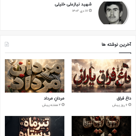
شهید نیازعلی خلیلی
نکردم…!
۱۷ دی ۱۴۰۲
پدر و مادر! برای من گریه نکنید که دشمن اسلام خوش حال شود!
مادر! از قول من، صورت برادران و خواهرانم را ببوسید!
آخرین نوشته ها
پدر و مادر عزیزم! برای من یکسال نماز و روزه قضا بگیرید!
چند سخن با بردارانم دارم:
حجت! امیدوارم که این دعاها و نماز جمعه را فراموش نکنید و
مسجد که همان پشت جبهه است! در بسیج و انجمن فعالیت
داغ فراق
مردانِ مرداد
کنید! برادرانم امیدوارم که شما هم مرا حلال کنید…!
6 روز پیش
2 هفته پیش
چند سخن با خواهرانم دارم:
خواهر عزیزم! امیدوارم که زینب گونه زندگی کنی و با حجابت،