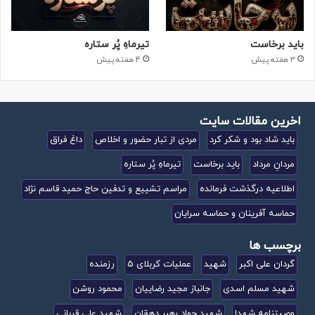
مشت محکمی بر دهان ابرقدرت ها بزنی!
خواهرم! این نماز جمعه و دعاها را فراموش نکن! خواهرم! می دانم
باید برخاست
تیرماهِ پُر ستاره
که به تو بدی کردم؛ امیدوارم که مرا ببخشی و مرا حلال کنی…!
3 هفته پیش
4 هفته پیش
حجت! از همه بچه های مسجد برای من حلالیت بطلب!
اخرین مقالات سایت
از همه محل و دوستان که این وصیت را می شنوند یا می خوانند،
باید شاد بود و شکر کرد
مردی از تبار حضور و اخلاص
داغ فراق
امیدوارم که مرا حلال کنید!
مردانِ مرداد
باید برخاست
تیرماهِ پُر ستاره
والسلام
اطلاعیه درگذشت فرمانده
مراسم تشییع و تدفین حاج حمید قاسم نژاد
حماسه آفرینان و حماسه سرایان
بنده حقیر و کوچک شما، سعید رشیدی
برچسب ها
تلفیقی از دو وصیت نامه
گردان علی اکبر
شهید
عملیات کربلای 5
رزمنده
شهید مسلم اسدی
جانباز مجید رضاییان
محمود روشن
مورخ: ۶۵/۱۰/۲۰ و ۶۷/۲/۱۹
وصیتنامه شهدا
شهید جواد رهبر دهقان
شهید علی قربانی