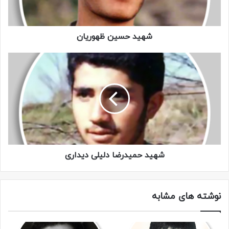
حمید تا زنده بود از فرزند شهید خواهرش به خوبی مراقبت می
کرد.
شهید حسین ظهوریان
او علاقه زیادی برای حضور در جبهه داشت. چندین بار از طریق
بسیج دانش آموزی برای اعزام به جبهه های حق علیه باطل اقدام
کرد ولی هر بار به خاطر کمی سن موفق به نام نویسی نشد تا آنکه
در سال ۱۳۶۶ با سماجت فراوان از طریق بسیج دانش آموزی موفق
به ثبت نام شد. آن زمان کلاس سوم راهنمایی بود اما درس را رها
کرد و رفت تا راه برادرش بی رهرو نماند.
او پس از گذراندن دوره های مختلف نظامی، از طریق پایگاه مقداد
شهید حمیدرضا دلیلی دیداری
به جبهه اعزام شد و در منطقه شلمچه به مبارزه پرداخت.
روز شنبه یکم مرداد ۱۳۶۷ در منطقه کربلای ایران (شلمچه) زمانی
که کمک تیربارچی تقاضای آب می کند همین که حمید ظرف آب
نوشته های مشابه
را به او می دهد ناگهان خمپاره ای پشت سرش منفجر می شود و
چون خانم حضرت زهرا (س) با پهلوی شکسته به درجه رفیع