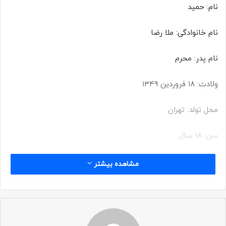
نام: حمید
نام خانوادگی: ملا رضا
نام پدر: محرم
ولادت: ۱۸ فروردین ۱۳۴۹
محل تولد: تهران
سن: ۱۸ سال
شهادت: ۱ مرداد ۱۳۶۷
مشاهده بیشتر
محل شهادت: شمال پادگان حمید
عملیات: دفاع سراسری