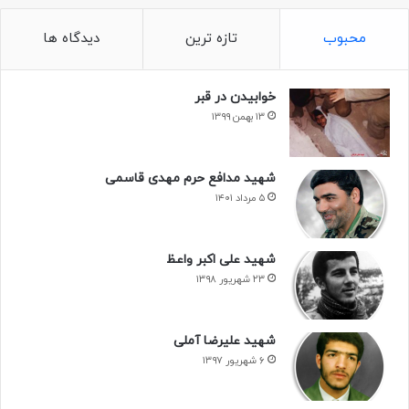
شکر می کنم خدا را که سعادت نصیبم شد تا بتوانم به ندای امام
عزیز لبیک بگویم و در جبهه ها حضور یابم و از راه اعتلای قرآن و
محبوب
تازه ترین
دیدگاه ها
نصرت و پیروزی اسلام به شهادت برسم و سپاس فراوان خدا را که
به آرزوی دیرین خود رسیدم؛ زیرا که شهادت، بسیار شیرین خواهد
خوابیدن در قبر
بود، به طوری که پیامبر گرامی اسلام (ص) می فرماید:
۱۳ بهمن ۱۳۹۹
والله دوست دارم شهید بشوم در راه خدا و بارها زنده شوم و بارها
شهید شوم.
شهید مدافع حرم مهدی قاسمی
۵ مرداد ۱۴۰۱
همچنین حضرت علی(ع) بعد از ضربت خوردن می فرماید:
شهید علی اکبر واعظ
به خدای کعبه رستگار شدم.
۲۳ شهریور ۱۳۹۸
پس شما ای دشمنان اسلام!
شهید علیرضا آملی
بدانید که مسلمانان، شهادت را مایه رستگاری و عزت و شرف می
۶ شهریور ۱۳۹۷
دانند و تا آخرین قطره خونشان در راه پیشبرد اهداف اسلامی، نبرد