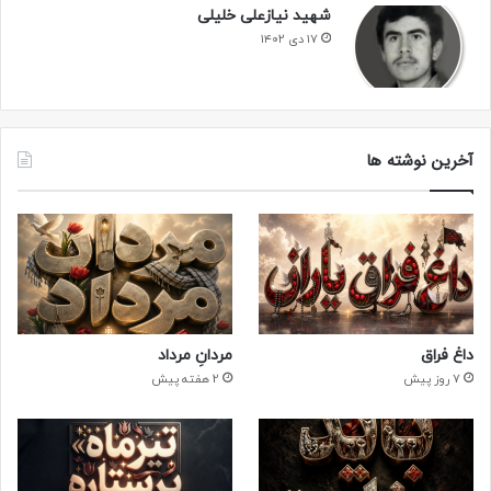
و مبارزه خواهند کرد
شهید نیازعلی خلیلی
۱۷ دی ۱۴۰۲
و شما ای ملت مسلمان!
جبهه ها را فراموش نکنید و با حضور در جبهه ها، ایمان خود را
کامل کنید، زیرا در حدیث است: کسانی که بی دلیل به جنگ و
آخرین نوشته ها
جهاد نمی روند، ناقص الایمان هستند.
والله شور و حالی که جبهه ها دارند در هیچ کجا نمی یابید زیرا در
جبهه رابطه بنده با مولا، خالق و مخلوق، رازق و مرزوق و عابد و
معبود برقرار است
و شما ای جوانان!
داغ فراق
مردانِ مرداد
7 روز پیش
2 هفته پیش
شما که توان بیشتری دارید، جبهه ها را خالی نگذارید و توجه
داشته باشید که علی(ع) می فرماید: بهترین چیزی که اهل توسل
به خدا، به آن متوسل می شوند، حضور در جبهه است.