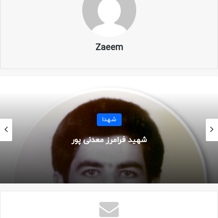
یگان: لشکر ۱۰ سیدالشهدا – گردان علی اکبر
مزار: تهران – بهشت زهرا – قطعه ۵۳ – ردیف ۶۷ – شماره ۱۴
Zaeem
زندگینامه
حمید ملا رضا در روز سه شنبه هجدهم فروردین سال ۱۳۴۹ هجری
شمسی مقارن با سی ام محرم ۱۳۹۰ هجری قمری در یک خانواده
مذهبی در شهر تهران متولد شد. پدرش محرم در جهاد سازندگی
شهدا
کار می کرد. او فرزند هشتم خانواده بود که ۴ برادر و ۴ خواهر
شهید فرامرز معدنی پور
داشت.
از همان نونهالی نماز را از پدر آموخت و سپس فرایض دینی و
قرآنی و دیگر فعالیتهای فرهنگی را در کنار پدر و مادر و خواهران و
برادران و سایر دوستانش در مسجد زینبیه (س) تهران آغاز کرد.
کمی بعد با گسترش فعالیتهایش، با مساجد دیگر از جمله مسجد