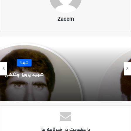
مزار: کرج – امامزاده محمد
Zaeem
تصاویر
شهدا
شهید پرویز چنکشی
با عضویت در خبرنامه ما