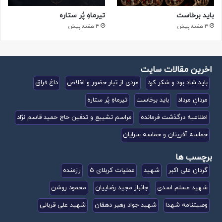
باید برخاست
تیرماهِ پُر ستاره
3 هفته پیش
4 هفته پیش
اخرین مقالات سایت
باید شاد بود و شکر کرد
مردی از تبار حضور و اخلاص
داغ فراق
مردانِ مرداد
باید برخاست
تیرماهِ پُر ستاره
اطلاعیه درگذشت فرمانده
مراسم تشییع و تدفین حاج حمید قاسم نژاد
حماسه آفرینان و حماسه سرایان
برچسب ها
گردان علی اکبر
شهید
عملیات کربلای 5
رزمنده
شهید مسلم اسدی
جانباز مجید رضاییان
محمود روشن
وصیتنامه شهدا
شهید جواد رهبر دهقان
شهید علی قربانی