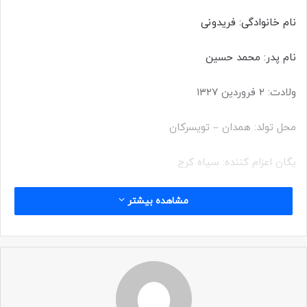
نام خانوادگی: فریدونی
نام پدر: محمد حسین
ولادت: ۲ فروردین ۱۳۲۷
محل تولد: همدان – تویسرکان
یگان اعزام کننده: سپاه کرج
شهادت: ۲۵ دی ۱۳۶۶
مشاهده بیشتر
محل شهادت: ماؤوت – قمیش
عملیات بیت المقدس ۲
یگان: لشکر ۱۰ سیدالشهدا – گردان علی اکبر