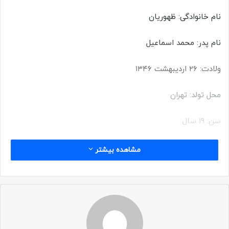
نام خانوادگی: ظهوریان
نام پدر: محمد اسماعیل
ولادت: ۲۶ اردیبهشت ۱۳۴۶
محل تولد: تهران
سن: ۱۹ سال
تاریخ شهادت: ۲۳ دیماه ۱۳۶۵
مشاهده بیشتر
محل شهادت: شلمچه
عملیات: مرحله دوم کربلای ۵
یگان: لشکر ۱۰ سیدالشهدا – گردان علی اکبر