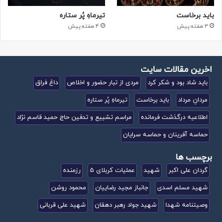
باید برخاست
تیرماهِ پُر ستاره
3 هفته پیش
4 هفته پیش
اخرین مقالات سایت
باید شاد بود و شکر کرد
مردی از تبار حضور و اخلاص
داغ فراق
مردانِ مرداد
باید برخاست
تیرماهِ پُر ستاره
اطلاعیه درگذشت فرمانده
مراسم تشییع و تدفین حاج حمید قاسم نژاد
حماسه آفرینان و حماسه سرایان
برچسب ها
گردان علی اکبر
شهید
عملیات کربلای 5
رزمنده
شهید مسلم اسدی
جانباز مجید رضاییان
محمود روشن
وصیتنامه شهدا
شهید جواد رهبر دهقان
شهید علی قربانی