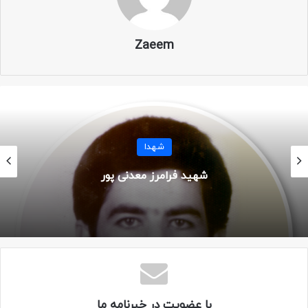
جاویدالاثر
Zaeem
مزار یادبود: تهران – بهشت زهرا – قطعه ۲۹ – ردیف ۷۶ – شماره ۶
دستنوشته
شهدا
شهید فرامرز معدنی پور
با عضویت در خبرنامه ما