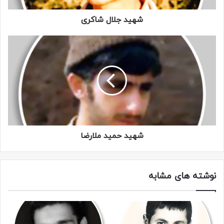
شهید جلال شاکری
خاطرات
شهید حمید ملارضا
نوشته های مشابه
میثاق نامه