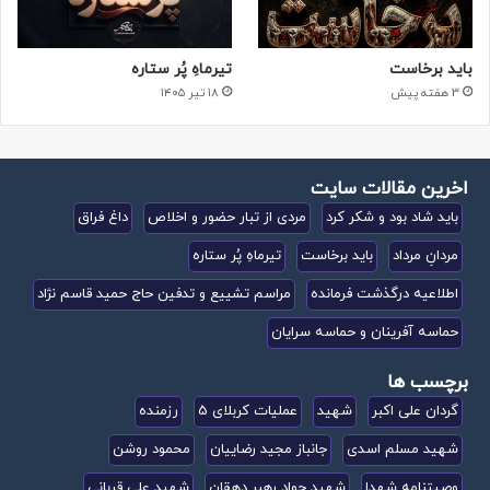
شهیدِ زرنگ
باید برخاست
تیرماهِ پُر ستاره
3 هفته پیش
۱۸ تیر ۱۴۰۵
دسته ویژه
آنقدر می رویم جبهه تا راه کربلا باز شود…
اخرین مقالات سایت
باید شاد بود و شکر کرد
مردی از تبار حضور و اخلاص
داغ فراق
مشکل گشا
مردانِ مرداد
باید برخاست
تیرماهِ پُر ستاره
بالاخره یه روز میام پیشت
اطلاعیه درگذشت فرمانده
مراسم تشییع و تدفین حاج حمید قاسم نژاد
آقایِ گردان
حماسه آفرینان و حماسه سرایان
برچسب ها
آخیش…
گردان علی اکبر
شهید
عملیات کربلای 5
رزمنده
تصاویر
شهید مسلم اسدی
جانباز مجید رضاییان
محمود روشن
وصیتنامه شهدا
شهید جواد رهبر دهقان
شهید علی قربانی