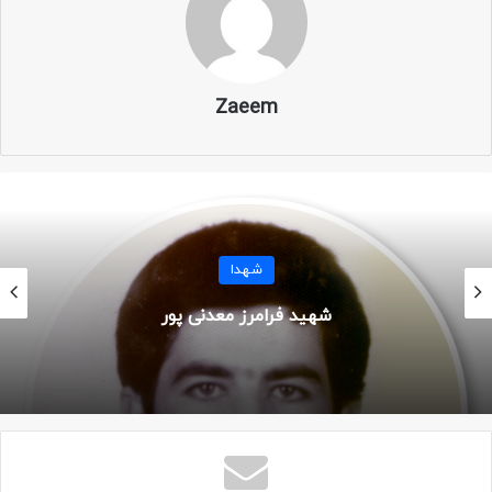
روستاهای شهریار دیده به جهان گشود. او که اولین فرزند خانواده
بود، از همان ابتدا پسری مظلوم و کم حرف و قانع بود. پدرش کارگر
بود.
Zaeem
انقلاب که شد، فعالیت حسن هم بیشتر شد، طوری که خانواده
اش کمتر او را در منزل می دیدند. حتی یکنفر از اهالی مسجد، فکر
کرده بود که حسن، پسر خادم مسجد است چون زمان مسجد
بودنش از زمان خانه بودنش خیلی بیشتر بود.
شهدا
البته حسن نمازخواندن را بدون آنکه پدر یا مادرش بگوید، از ۹
سالگی آغاز کرده بود. او فرزندی مودب و مقید بود.
شهید پرویز چنکشی
بعد از آنکه کلاس هفتم را تمام کرد، یکسالی را به حوزه رفت و
دروس طلبگی خواند.
بعد از آن هم عزمش را جزم کرد که به جبهه برود. برای این کار،
حتی شناسنامه اش را هم دستکاری کرد.