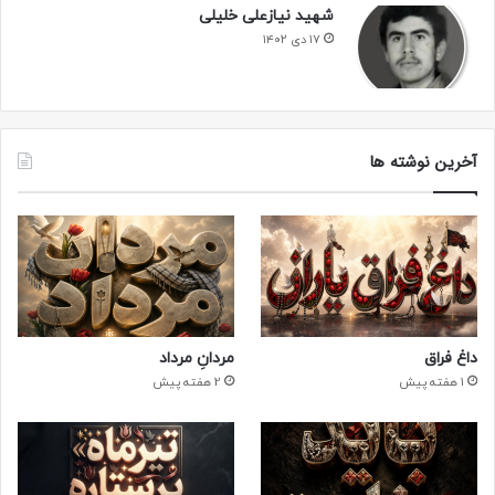
شهید نیازعلی خلیلی
۱۷ دی ۱۴۰۲
خاطرات
آخرین نوشته ها
گزارش یادواره مجازی شهید حسن یداللهی
زیارت مجازی مزار شهید “حسن یداللهی”
روایتِ یک شهید به زبان شهیدی دیگر
داغ فراق
مردانِ مرداد
برای من از حوری نگو!
1 هفته پیش
2 هفته پیش
کمرم شکست!
هم‌محل و هم‎رزم