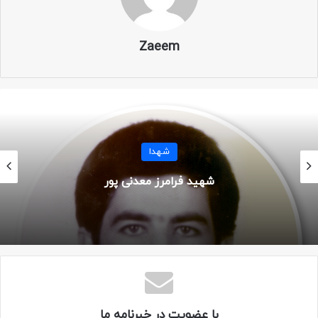
نام پدر: علی
Zaeem
ولادت: ۳ مهر ۱۳۴۷
محل تولد: همدان – تویسرکان
سن: ۱۸ سال
شهدا
شهادت: ۱۹ دی ۱۳۶۵
شهید پرویز چنکشی
محل شهادت: شلمچه
عملیات: مرحله اول کربلای ۵
یگان: لشکر ۱۰ سیدالشهدا – گردان علی اکبر
مزار: کرج – امامزاده محمد
با عضویت در خبرنامه ما