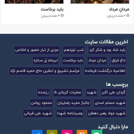
مردانِ مرداد
باید برخاست
2 هفته پیش
3 هفته پیش
اخرین مقالات سایت
باید شاد بود و شکر کرد
شبِ نوزدهم
مردی از تبار حضور و اخلاص
داغ فراق
مردانِ مرداد
باید برخاست
تیرماهِ پُر ستاره
اطلاعیه درگذشت فرمانده
مراسم تشییع و تدفین حاج حمید قاسم نژاد
برچسب ها
گردان علی اکبر
شهید
عملیات کربلای 5
رزمنده
شهید مسلم اسدی
جانباز مجید رضاییان
محمود روشن
شهید جواد رهبر دهقان
وصیتنامه شهدا
شهید علی قربانی
مارا دنبال کنید