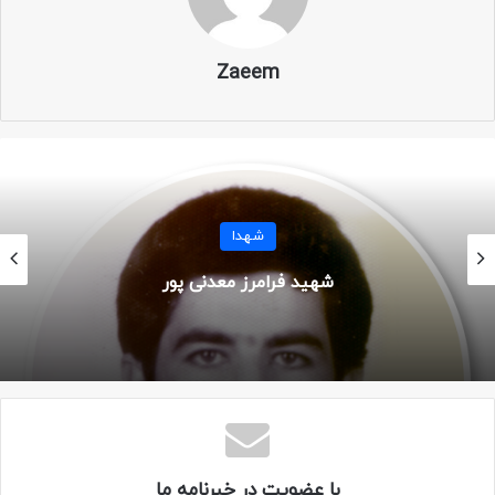
نام پدر: لطفعلی
Zaeem
ولادت: ۱ مرداد ۱۳۴۵
محل تولد: یزد – تفت
سن: ۲۱ سال
شهدا
شهادت: ۲۵ دی ۱۳۶۶
شهید فرامرز معدنی پور
محل شهادت: ماؤوت – قمیش
عملیات: بیت المقدس ۲
یگان: لشکر ۱۰ سیدالشهدا – گردان علی اکبر
مزار: کرج – چهارصددستگاه
با عضویت در خبرنامه ما