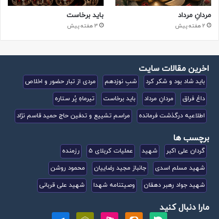
مردانِ مرداد
باید برخاست
2 هفته پیش
3 هفته پیش
اخرین مقالات سایت
باید شاد بود و شکر کرد
شبِ نوزدهم
مردی از تبار حضور و اخلاص
داغ فراق
مردانِ مرداد
باید برخاست
تیرماهِ پُر ستاره
اطلاعیه درگذشت فرمانده
مراسم تشییع و تدفین حاج حمید قاسم نژاد
برچسب ها
گردان علی اکبر
شهید
عملیات کربلای 5
رزمنده
شهید مسلم اسدی
جانباز مجید رضاییان
محمود روشن
شهید جواد رهبر دهقان
وصیتنامه شهدا
شهید علی قربانی
مارا دنبال کنید