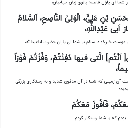
 شما اى یاران‏ فاطمه بانوى زنان جهانیان،
َسَنِ بْنِ عَلِىٍّ، الْوَلِىِّ النَّاصِحِ، اَلسَّلامُ
َ اَبى‏ عَبْدِاللَّهِ،
دوست خیرخواه. سلام بر شما اى یاران حضرت اباعبدالله‏،
[ اَنْتُم‏] الَّتى‏ فیها دُفِنْتُمْ، وَفُزْتُمْ‏ فَوْزاً
ماً،
گشت آن زمینى که شما در آن مدفون شدید و به رستگارى‏ بزرگى
دید؛
َکُمْ، فَاَفُوزَ مَعَکُمْ
دم که با شما رستگار گردم.