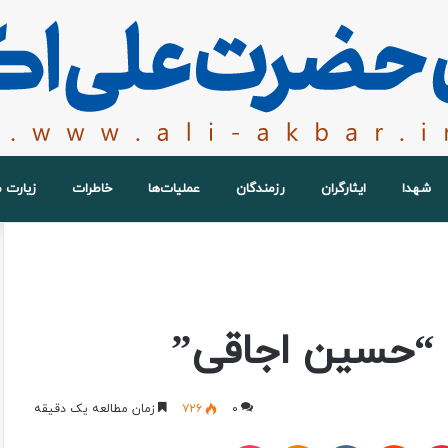
شهدا
ایثارگران
رزمندگان
عملیات‌ها
خاطرات
زیارت 
 “حسین اجاقی”
۰
۷۲۶
زمان مطالعه یک دقیقه