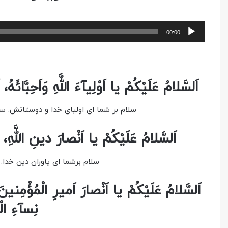
پخش‌کننده
00:00
صوت
اَلسَّلامُ عَلَیْکُمْ‏ یا اَوْلِیآءَ اللَّهِ وَاَحِبَّائَهُ،
سلام بر شما اى اولیای خدا و دوستانش. سل
اَلسَّلامُ‏ عَلَیْکُمْ یا اَنْصارَ دینِ اللَّهِ، 
سلام برشما اى یاوران دین خدا. 
اَلسَّلامُ عَلَیْکُمْ یا اَنْصارَ اَمیرِ الْمُؤْمِنینَ
نِسآءِ ال