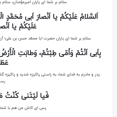
سلام بر شما اى یاران امیرمؤمنان، سلام بر
اَلسَّلامُ عَلَیْکُمْ یا اَنْصارَ اَبی مُحَمَّدٍ الْح
عَلَیْکُمْ یا اَنْصار
سلام بر شما اى یاران حضرت ابا محمّد حسن بن على؛ آن 
بِاَبى‏ اَنْتُمْ وَاُمّى‏ طِبْتُمْ، وَطابَتِ الْأَرْضُ‏
عَظی
پدر و مادرم به فداى شما، به راستى پاکیزه شدید و پاکیزه 
رسی
فَیا لَیْتَنى‏ کُنْتُ مَع
پس اى کاش من هم با شما بو