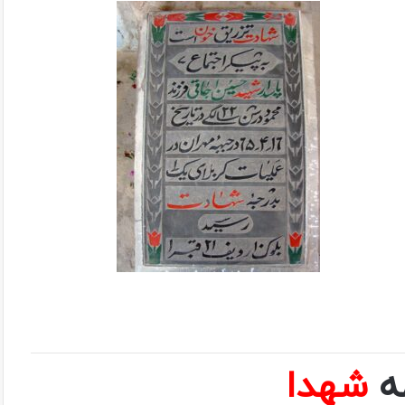
مه
شهدا