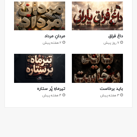
داغ فراق
مردانِ مرداد
7 روز پیش
2 هفته پیش
باید برخاست
تیرماهِ پُر ستاره
3 هفته پیش
4 هفته پیش