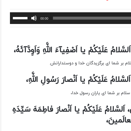
برای
00:00
افزایش
یا
کاهش
صدا
 اَلسَّلامُ عَلَیْکُمْ یا اَصْفِیآءَ اللَّهِ وَاَوِدَّآئَهُ،
از
کلیدهای
ام بر شما اى برگزیدگان خدا و دوستدارانش.
بالا
و
اَلسَّلامُ عَلَیْکُمْ یا اَنْصارَ رَسُولِ اللَّهِ،
پایین
استفاده
سلام بر شما اى یاران رسول خدا،
کنید.
، اَلسَّلامُ عَلَیْکُمْ یا اَنْصارَ فاطِمَهَ سَیِّدَهِ
ْعالَمینَ،