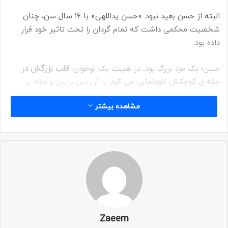
البته از حسن بعید نبود. «حسن یداللهی» با ۱۶ سال سن، چنان
شخصیت محکمی داشت که تمام گردان را تحت تاثیر خود قرار
داده بود.
حسن؛ یک مرد بزرگ بود، در هیبت یک نوجوان.
قلب بزرگش در
جثه ی کوچکش خودنمایی می کرد.
با آن سن پایین و جثه ی
کوچک وقتی در گردان راه می رفت، همه مبهوت بزرگی اش می
مشاهده بیشتر
شدند.
همه امید داشتند حسن، روزی انسان بزرگی شود.
روحانی گردان
می گفت: «حسن یداللهی در آینده، شخصیتی همتای شهید
بهشتی می شود.»
ولی حسن، همان موقع هم بزرگ بود. آنقدر
بزرگ که در این دار فانی نمی گنجید.
Zaeem
وقتی شهید شد، فرمانده‌اش «مسلم اسدی» که در استقامت و