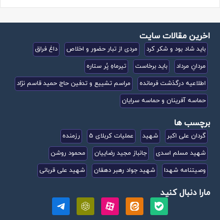
اخرین مقالات سایت
باید شاد بود و شکر کرد
مردی از تبار حضور و اخلاص
داغ فراق
مردانِ مرداد
باید برخاست
تیرماهِ پُر ستاره
اطلاعیه درگذشت فرمانده
مراسم تشییع و تدفین حاج حمید قاسم نژاد
حماسه آفرینان و حماسه سرایان
برچسب ها
گردان علی اکبر
شهید
عملیات کربلای 5
رزمنده
شهید مسلم اسدی
جانباز مجید رضاییان
محمود روشن
وصیتنامه شهدا
شهید جواد رهبر دهقان
شهید علی قربانی
مارا دنبال کنید