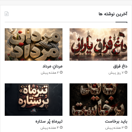
آخرین نوشته ها
داغ فراق
مردانِ مرداد
7 روز پیش
2 هفته پیش
باید برخاست
تیرماهِ پُر ستاره
3 هفته پیش
4 هفته پیش