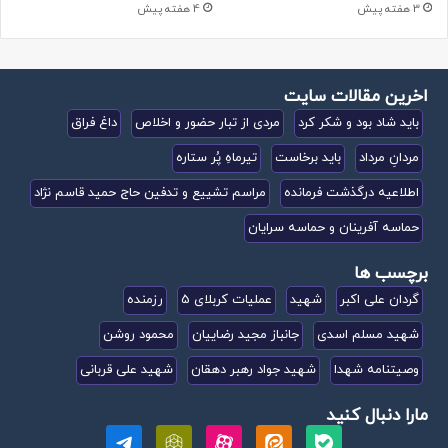
3 هفته پیش
4 هفته پیش
اخرین مقالات سایت
باید شاد بود و شکر کرد
مردی از تبار حضور و اخلاص
داغ فراق
مردانِ مرداد
باید برخاست
تیرماهِ پُر ستاره
اطلاعیه درگذشت فرمانده
مراسم تشییع و تدفین حاج حمید قاسم نژاد
حماسه آفرینان و حماسه سرایان
برچسب ها
گردان علی اکبر
شهید
عملیات کربلای 5
رزمنده
شهید مسلم اسدی
جانباز مجید رضاییان
محمود روشن
وصیتنامه شهدا
شهید جواد رهبر دهقان
شهید علی قربانی
مارا دنبال کنید