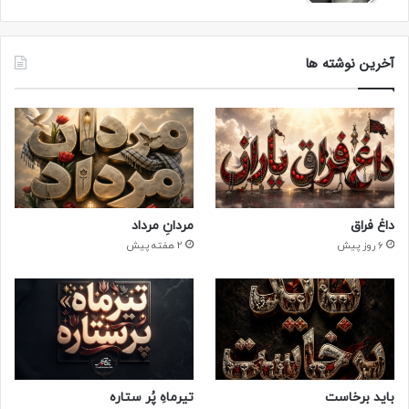
آخرین نوشته ها
داغ فراق
مردانِ مرداد
6 روز پیش
2 هفته پیش
باید برخاست
تیرماهِ پُر ستاره