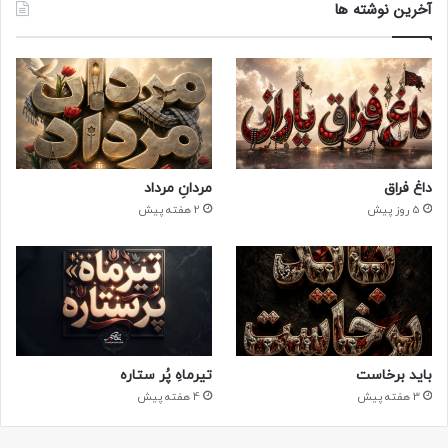
آخرین نوشته ها
داغ فراق
مردانِ مرداد
5 روز پیش
2 هفته پیش
باید برخاست
تیرماهِ پُر ستاره
3 هفته پیش
4 هفته پیش