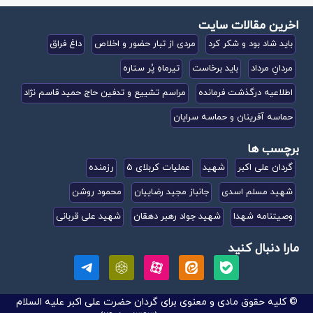
اخرین مقالات سایت
باید شاد بود و شکر کرد
مردی از تبار حضور و اخلاص
داغ فراق
مردانِ مرداد
باید برخاست
تیرماهِ پُر ستاره
اطلاعیه درگذشت فرمانده
مراسم تشییع و تدفین حاج حمید قاسم نژاد
حماسه آفرینان و حماسه سرایان
برچسب ها
گردان علی اکبر
شهید
عملیات کربلای 5
رزمنده
شهید مسلم اسدی
جانباز مجید رضاییان
محمود روشن
وصیتنامه شهدا
شهید جواد رهبر دهقان
شهید علی قربانی
مارا دنبال کنید
© کلیه حقوق مادی و معنوی برای گردان حضرت علی اکبر علیه السلام