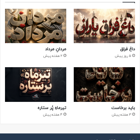
داغ فراق
مردانِ مرداد
5 روز پیش
2 هفته پیش
باید برخاست
تیرماهِ پُر ستاره
3 هفته پیش
4 هفته پیش