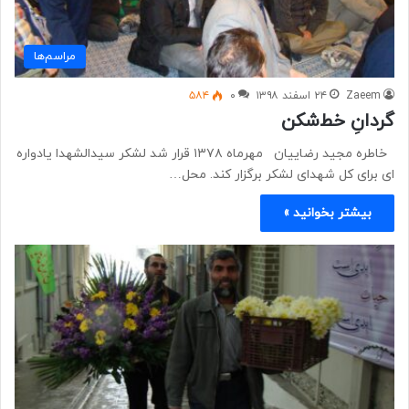
مراسم‌ها
Zaeem
۲۴ اسفند ۱۳۹۸
۰
۵۸۴
گردانِ خط‌شکن
خاطره مجید رضاییان مهرماه ۱۳۷۸ قرار شد لشکر سیدالشهدا یادواره
ای برای کل شهدای لشکر برگزار کند. محل…
بیشتر بخوانید »