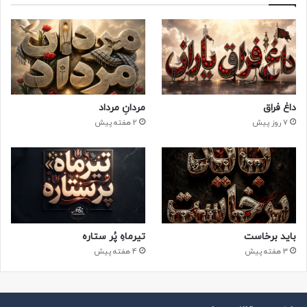
داغ فراق
مردانِ مرداد
7 روز پیش
2 هفته پیش
باید برخاست
تیرماهِ پُر ستاره
3 هفته پیش
4 هفته پیش