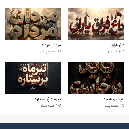
داغ فراق
مردانِ مرداد
6 روز پیش
2 هفته پیش
باید برخاست
تیرماهِ پُر ستاره
3 هفته پیش
4 هفته پیش