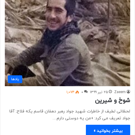
یادها
Zaeem
۲۵ تیر ۱۳۹۹
۰
۱,۰۷۴
شوخ و شیرین
لحظاتی لطیف از خاطرات شهید جواد رهبر دهقان قاسم یکه فلاح: آقا
جواد تعریف می کرد: «من یه دوستی دارم…
بیشتر بخوانید »