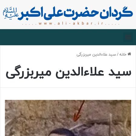
صفحه اصلی
درباره گردان
زیارت مجازی
خانه
/
سید علاءالدین میربزرگی
سید علاءالدین میربزرگی