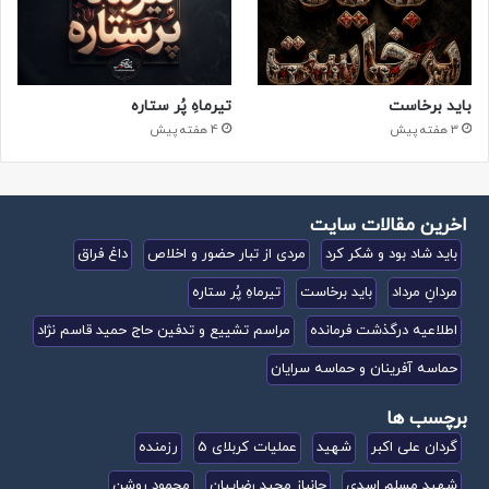
باید برخاست
تیرماهِ پُر ستاره
3 هفته پیش
4 هفته پیش
اخرین مقالات سایت
باید شاد بود و شکر کرد
مردی از تبار حضور و اخلاص
داغ فراق
مردانِ مرداد
باید برخاست
تیرماهِ پُر ستاره
اطلاعیه درگذشت فرمانده
مراسم تشییع و تدفین حاج حمید قاسم نژاد
حماسه آفرینان و حماسه سرایان
برچسب ها
گردان علی اکبر
شهید
عملیات کربلای 5
رزمنده
شهید مسلم اسدی
جانباز مجید رضاییان
محمود روشن