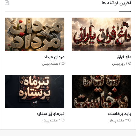
آخرین نوشته ها
داغ فراق
مردانِ مرداد
6 روز پیش
2 هفته پیش
باید برخاست
تیرماهِ پُر ستاره
3 هفته پیش
4 هفته پیش