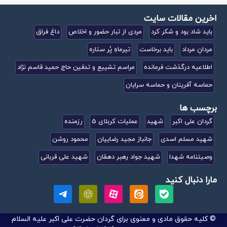
اخرین مقالات سایت
باید شاد بود و شکر کرد
مردی از تبار حضور و اخلاص
داغ فراق
مردانِ مرداد
باید برخاست
تیرماهِ پُر ستاره
اطلاعیه درگذشت فرمانده
مراسم تشییع و تدفین حاج حمید قاسم نژاد
حماسه آفرینان و حماسه سرایان
برچسب ها
گردان علی اکبر
شهید
عملیات کربلای 5
رزمنده
شهید مسلم اسدی
جانباز مجید رضاییان
محمود روشن
وصیتنامه شهدا
شهید جواد رهبر دهقان
شهید علی قربانی
مارا دنبال کنید
© کلیه حقوق مادی و معنوی برای گردان حضرت علی اکبر علیه السلام