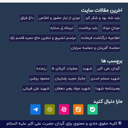
اخرین مقالات سایت
باید شاد بود و شکر کرد
مردی از تبار حضور و اخلاص
داغ فراق
مردانِ مرداد
باید برخاست
تیرماهِ پُر ستاره
اطلاعیه درگذشت فرمانده
مراسم تشییع و تدفین حاج حمید قاسم نژاد
حماسه آفرینان و حماسه سرایان
برچسب ها
گردان علی اکبر
شهید
عملیات کربلای 5
رزمنده
شهید مسلم اسدی
جانباز مجید رضاییان
محمود روشن
وصیتنامه شهدا
شهید جواد رهبر دهقان
شهید علی قربانی
مارا دنبال کنید
© کلیه حقوق مادی و معنوی برای گردان حضرت علی اکبر علیه السلام