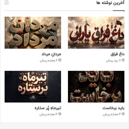
آخرین نوشته ها
داغ فراق
مردانِ مرداد
7 روز پیش
2 هفته پیش
باید برخاست
تیرماهِ پُر ستاره
3 هفته پیش
4 هفته پیش