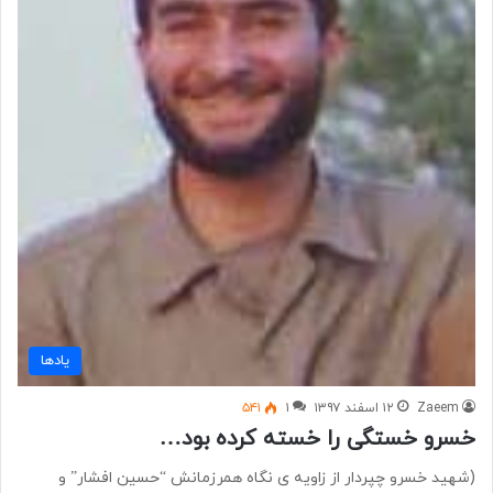
یادها
Zaeem
۱۲ اسفند ۱۳۹۷
۱
۵۴۱
خسرو خستگی را خسته کرده بود…
(شهید خسرو چپردار از زاویه ی نگاه همرزمانش “حسین افشار” و