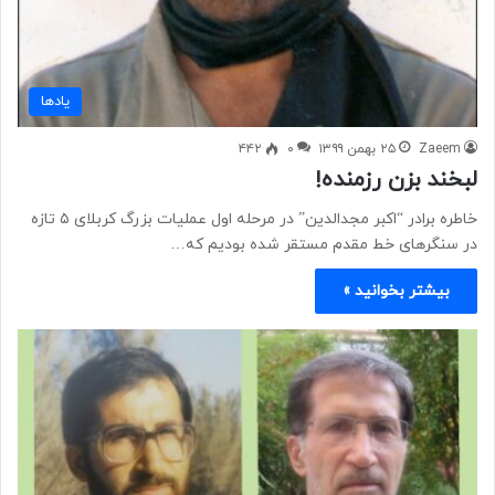
یادها
Zaeem
۲۵ بهمن ۱۳۹۹
۰
۴۴۲
لبخند بزن رزمنده!
خاطره برادر “اکبر مجدالدین” در مرحله اول عملیات بزرگ کربلای ۵ تازه
در سنگرهای خط مقدم مستقر شده بودیم که…
بیشتر بخوانید »