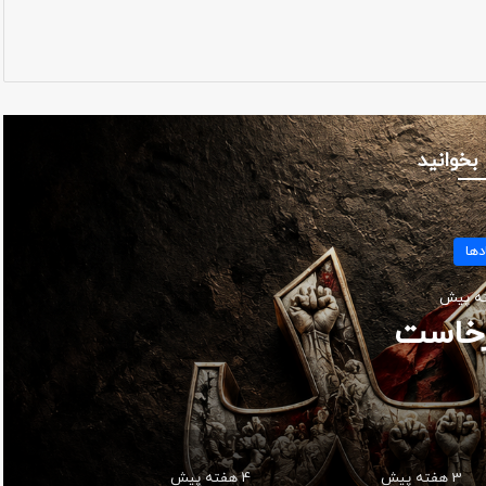
 بخوانید
سبتی
پُر ستاره
3 هفته پیش
4 هفته پیش