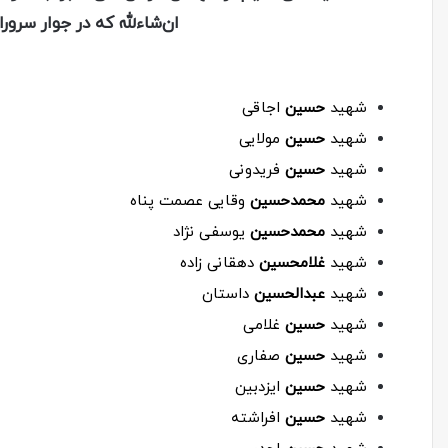
ان‌شاءلله که در جوار سرور
شهید
حسین
اجاقی
شهید
حسین
مولایی
شهید
حسین
فریدونی
شهید
محمدحسین
وقایی عصمت پناه
شهید
محمدحسین
یوسفی نژاد
شهید
غلامحسین
دهقانی زاده
شهید
عبدالحسین
داستان
شهید
حسین
غلامی
شهید
حسین
صفاری
شهید
حسین
ایزدبین
شهید
حسین
افراشته