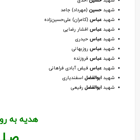
شهید
حسین
احدی
شهید
حسین
(مهرداد) جامد
شهید
عباس
(کامران) علی‌حسین‌زاده
شهید
عباس
افشار رضایی
شهید
عباس
حیدری
شهید
عباس
روزبهانی
شهید
عباس
فروزنده
شهید
عباس
فیض آبادی فراهانی
شهید
ابوالفضل
اسفندیاری
شهید
ابوالفضل
رفیعی
هدیه به رو
صـلـ