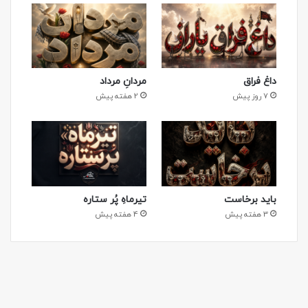
داغ فراق
مردانِ مرداد
7 روز پیش
2 هفته پیش
باید برخاست
تیرماهِ پُر ستاره
3 هفته پیش
4 هفته پیش