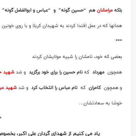
بلکه
مرامشان
هم “حسین گونه” و “عباس و ابوالفضل گونه” 
همانها که در عمل اقتدا کردند به شهیدان کربلا و با روی خونین ب
***
بعضی که خود، نامشان را شبیه مولایشان کردند
همچون
مهرداد
که
نام حسین را برای خود برگزید
و شد
شهید ح
و همچون
کامران
که
نام عباس را انتخاب کرد
و شد
شهید عبا
خوشا به سعادتشان…
*
یاد می کنیم از شهدای گردان علی اکبر، بخصوص