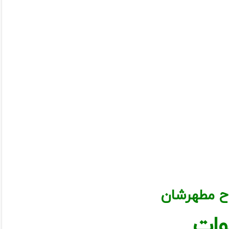
ح مطهرشان
وات