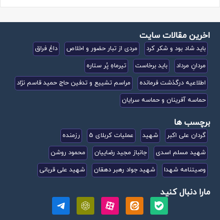
اخرین مقالات سایت
باید شاد بود و شکر کرد
مردی از تبار حضور و اخلاص
داغ فراق
مردانِ مرداد
باید برخاست
تیرماهِ پُر ستاره
اطلاعیه درگذشت فرمانده
مراسم تشییع و تدفین حاج حمید قاسم نژاد
حماسه آفرینان و حماسه سرایان
برچسب ها
گردان علی اکبر
شهید
عملیات کربلای 5
رزمنده
شهید مسلم اسدی
جانباز مجید رضاییان
محمود روشن
وصیتنامه شهدا
شهید جواد رهبر دهقان
شهید علی قربانی
مارا دنبال کنید