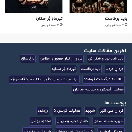
باید برخاست
تیرماهِ پُر ستاره
3 هفته پیش
4 هفته پیش
اخرین مقالات سایت
باید شاد بود و شکر کرد
مردی از تبار حضور و اخلاص
داغ فراق
مردانِ مرداد
باید برخاست
تیرماهِ پُر ستاره
اطلاعیه درگذشت فرمانده
مراسم تشییع و تدفین حاج حمید قاسم نژاد
حماسه آفرینان و حماسه سرایان
برچسب ها
گردان علی اکبر
شهید
عملیات کربلای 5
رزمنده
شهید مسلم اسدی
جانباز مجید رضاییان
محمود روشن
وصیتنامه شهدا
شهید جواد رهبر دهقان
شهید علی قربانی