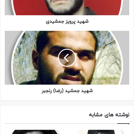
اصابت ترکش به فیض شهادت نائل گشت و پیکر مطهرش در
امامزاده محمد در کرج به خاک سپرده شد .
شهید پرویز جمشیدی
تصاویر
شهید جمشید (رضا) رنجبر
نوشته های مشابه