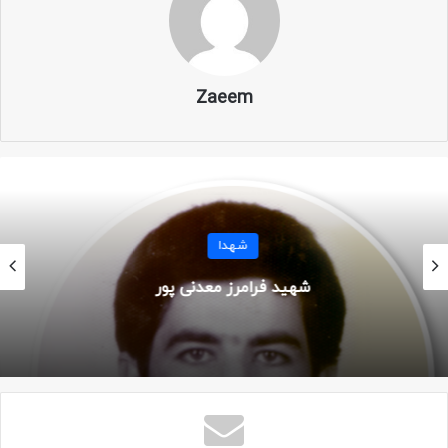
نام خانوادگی: فرمانی تکلاته
نام پدر: علی اکبر
Zaeem
ولادت: ۱۳۴۶
شهادت: ۲۱ بهمن ۱۳۶۴
محل شهادت: ام الرصاص
شهدا
شهید پرویز چنکشی
عملیات: والفجر ۸
یگان: لشکر ۱۰ سیدالشهدا – گردان علی اکبر
مزار: حاجی آباد