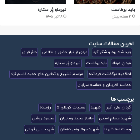
باید برخاست
تیرماهِ پُر ستاره
3 هفته پیش
۱۸ تیر ۱۴۰۵
اخرین مقالات سایت
باید شاد بود و شکر کرد
مردی از تبار حضور و اخلاص
داغ فراق
مردانِ مرداد
باید برخاست
تیرماهِ پُر ستاره
اطلاعیه درگذشت فرمانده
مراسم تشییع و تدفین حاج حمید قاسم نژاد
حماسه آفرینان و حماسه سرایان
برچسب ها
گردان علی اکبر
شهید
عملیات کربلای 5
رزمنده
شهید مسلم اسدی
جانباز مجید رضاییان
محمود روشن
وصیتنامه شهدا
شهید جواد رهبر دهقان
شهید علی قربانی