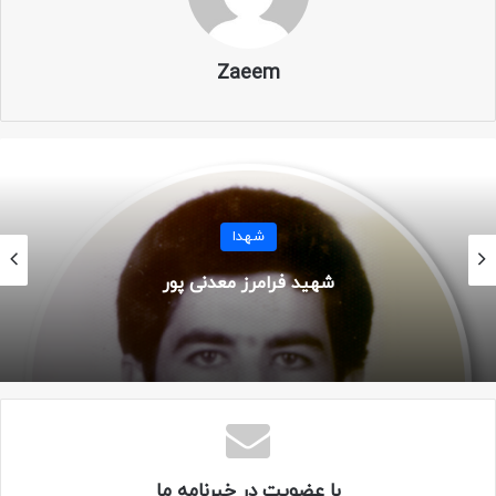
نام پدر: حسین
Zaeem
تاریخ ولادت: ۱۳۴۶
سن: ۲۱ سال
تاریخ شهادت: ۲۶ اردیبهشت ۱۳۶۷
شهدا
محل شهادت: ماؤوت – شیخ محمد
شهید پرویز چنکشی
عملیات: بیت المقدس ۶
یگان: لشکر ۱۰ سیدالشهدا – گردان علی اکبر
تصاویر
با عضویت در خبرنامه ما