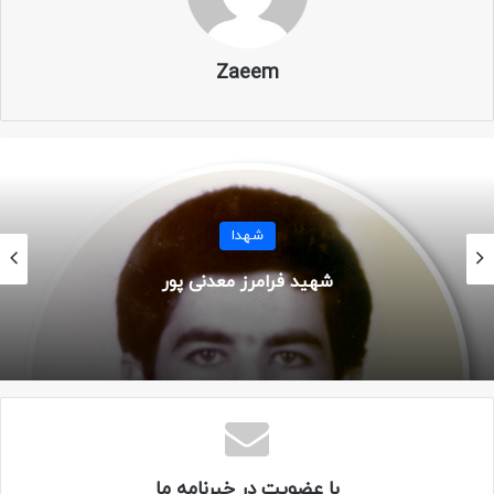
نام پدر: معراج علی
Zaeem
تاریخ تولد: ۱ مهر ۱۳۴۰
محل تولد: همدان / تفت
سن: ۲۵ سال
شهدا
تاریخ شهادت: ۳ بهمن ۱۳۶۵
شهید فرامرز معدنی پور
محل شهادت: شلمچه – شلحه صالحیه
عملیات: مرحله سوم کربلای ۵
یگان: لشکر ۱۰ سیدالشهدا – گردان علی اکبر
مزار: بی بی سکینه – قطعه ۱ ردیف ۱ شماره ۲۵۹
با عضویت در خبرنامه ما