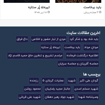
باید برخاست
تیرماهِ پُر ستاره
3 هفته پیش
۱۸ تیر ۱۴۰۵
اخرین مقالات سایت
باید شاد بود و شکر کرد
مردی از تبار حضور و اخلاص
داغ فراق
مردانِ مرداد
باید برخاست
تیرماهِ پُر ستاره
اطلاعیه درگذشت فرمانده
مراسم تشییع و تدفین حاج حمید قاسم نژاد
حماسه آفرینان و حماسه سرایان
برچسب ها
گردان علی اکبر
شهید
عملیات کربلای 5
رزمنده
شهید مسلم اسدی
جانباز مجید رضاییان
محمود روشن
وصیتنامه شهدا
شهید جواد رهبر دهقان
شهید علی قربانی