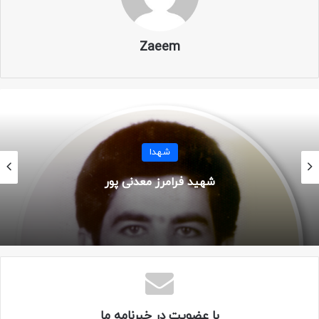
نام خانوادگی: عنایتی
Zaeem
نام پدر: صفرعلی
نام مادر: فاطمه
تاریخ تولد: ۱ آذر ۱۳۴۶
شهدا
محل تولد: همدان
شهید فرامرز معدنی پور
تاریخ شهادت: ۳ بهمن ۱۳۶۵
محل شهادت: شلمچه
عملیات: کربلای ۵
با عضویت در خبرنامه ما