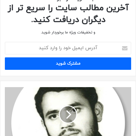
یگان: لشکر ۱۰ سیدالشهدا – گردان علی اکبر
آخرین مطالب سایت را سریع تر از
دیگران دریافت کنید.
مزار: تهران – بهشت زهرا(س)
و تخفیفات ویژه ما برخوردار شوید.
زندگینامه
شهید علی آقا عنایتی در اولین روز از آخرین ماه پاییز ۱۳۴۶ در
همدان چشم به جهان گشود. پدرش صفرعلی، راننده بود و مادرش
فاطمه نام داشت.
علی تا پایان سوم راهنمایی درس خواند.
او که از سوی سپاه پاسداران در جبهه حضور یافت در روز سوم
بهمن ۱۳۶۵، با سمت خط شکن در شلمچه بر اثر اصابت ترکش
شهید شد. مزار مطهر او در بهشت زهرای تهران واقع است.