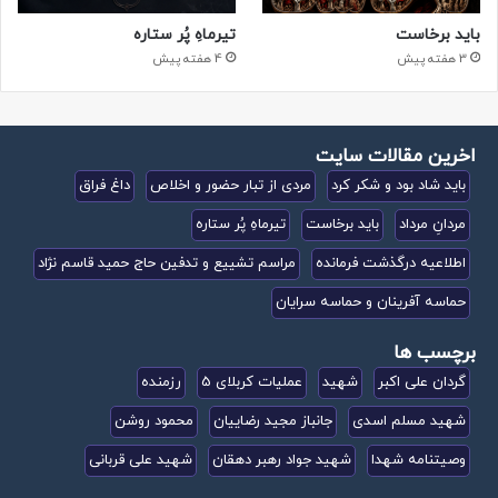
باید برخاست
تیرماهِ پُر ستاره
3 هفته پیش
4 هفته پیش
اخرین مقالات سایت
باید شاد بود و شکر کرد
مردی از تبار حضور و اخلاص
داغ فراق
مردانِ مرداد
باید برخاست
تیرماهِ پُر ستاره
اطلاعیه درگذشت فرمانده
مراسم تشییع و تدفین حاج حمید قاسم نژاد
حماسه آفرینان و حماسه سرایان
برچسب ها
گردان علی اکبر
شهید
عملیات کربلای 5
رزمنده
شهید مسلم اسدی
جانباز مجید رضاییان
محمود روشن
وصیتنامه شهدا
شهید جواد رهبر دهقان
شهید علی قربانی