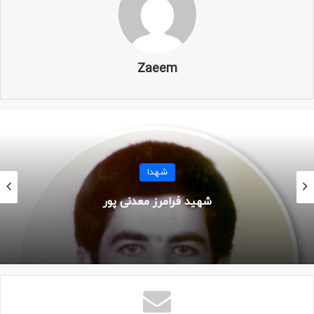
نام خانوادگی: هادی پور
نام پدر: حسین
Zaeem
ولادت: ۱۲ فروردین ۱۳۴۸
محل تولد: تهران
سن: ۱۷ سال
شهدا
شهید پرویز چنکشی
شهادت: ۳ بهمن ۱۳۶۵
محل شهادت: شلمچه – شلحه صالحیه
عملیات: مرحله سوم کربلای ۵
مزار: تهران – بهشت زهرا – قطعه ۲۹ ردیف ۴۱ شماره ۲