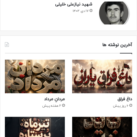
شهید نیازعلی خلیلی
۱۷ دی ۱۴۰۲
آخرین نوشته ها
فرازهایی از وصیتنامه های شهید حسن هادی پور
(1)
داغ فراق
مردانِ مرداد
6 روز پیش
2 هفته پیش
قال ا… تعالی
سپاس خدای را که جلوه جمالش بر ساکنان ملک و ملکوت
گسترش یافته و شعاع حسنش بر انسان های عالم لاهوت و