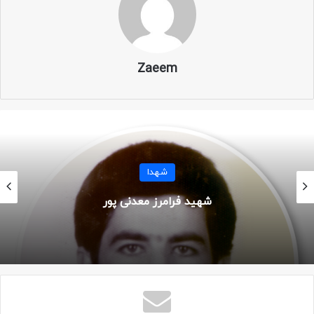
نام خانوادگی: قره داغی
نام پدر: احمد
Zaeem
ولادت: ۲۸ اسفند ۱۳۴۲
محل تولد: آذربایجان شرقی – میانه – ترکمانچای
یگان اعزام کننده: سپاه کرج
شهدا
سن: ۲۳ سال
شهید پرویز چنکشی
شهادت: ۶ بهمن ماه ۱۳۶۵
محل شهادت: شلمچه – شلحه صالحیه
عملیات: مرحله سوم کربلای ۵