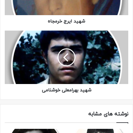
عجیب بود که پس از قطع پایش، چنان روحیه ای داشت که همه
تحت تأیثر قرار گرفته بودند و روحیه و ایثار او را تحسین می
شهید ایرج خرمجاه
کردند.
به نماز اول وقت، بسیار مقید بود و اخلاق اسلامی را نیز رعایت می
نمود. در تربیت اسلامی و آموزش قرآن برای فرزندش بسیار تاکید
داشت.
سرانجام با اینکه یک پای ایشان مصنوعی بود در تاریخ ۷ خرداد
۱۳۶۵ به جبهه اعزام شد و پس از ۸ ماه خدمت، در عملیات کربلای
۵ به آرزوی دیرینۀ خود که وصال معشوق بود رسید و شربت
شهید بهرامعلی خوشنامی
گوارای شهادت را نوشید.
وصیتنامه
نوشته های مشابه
بسم الله الرحمن الرحیم