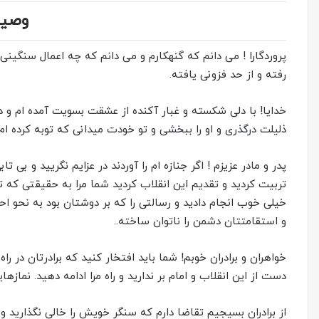
وصیت
پروردگارا ! می دانم که گنهکارم و می دانم که چه اعمال سنگین
رفته و از حد فزونی یافته.
خدایا! با دلی شکسته و غبار آکنده از عشقت بسویت آمده ام و دس
ذلیلت درگذری و او را ببخشی و تو خودت میدانی که توبه کرده ام و
پدر و مادر عزیزم ! اگر جنازه ام را آوردند در عزایم نگریید و بی
تربیت کردید و تقدیم این انقلاب کردید شما مرا به حقیقتی که ت
خیلی خوب انجام دادید و رسالتی را که بر دوشتان بود به نحو احس
و استقامتتان دشمن را ناتوان ساخته..
خواهران و برادران خوبم! شما باید افتخار کنید که برادرتان در را
دست از این انقلاب و امام بر ندارید و راه مرا ادامه دهید. نمازه
از برادران بسیجیم تقاضا دارم که سنگر خویش را خالی نگذارید و 