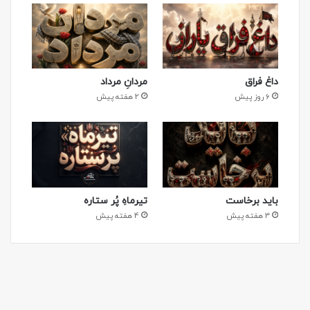
داغ فراق
مردانِ مرداد
6 روز پیش
2 هفته پیش
باید برخاست
تیرماهِ پُر ستاره
3 هفته پیش
4 هفته پیش