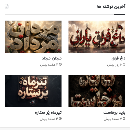
آخرین نوشته ها
داغ فراق
مردانِ مرداد
6 روز پیش
2 هفته پیش
باید برخاست
تیرماهِ پُر ستاره
3 هفته پیش
4 هفته پیش