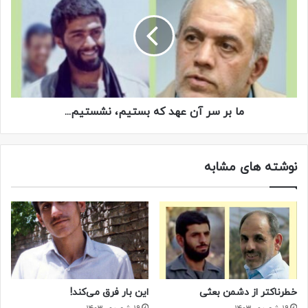
یاد…
ما بر سر آن عهد که بستیم، نشستیم...
شهید مدافع حرم سرهنگ حمزه کاظمی
جانباز شهید سعید لطفی
پدر شهیدان رضاییان
نوشته های مشابه
حاج مجید سرابادانی
عبدالخالق ابراهیمی
بخشعلی گودرزی
برادر موسی یاوند عباسی
برادر ابراهیم باخرد
برادر محمد عطایی
خطرناکتر از دشمن بعثی
این بار فرق می‌کند!