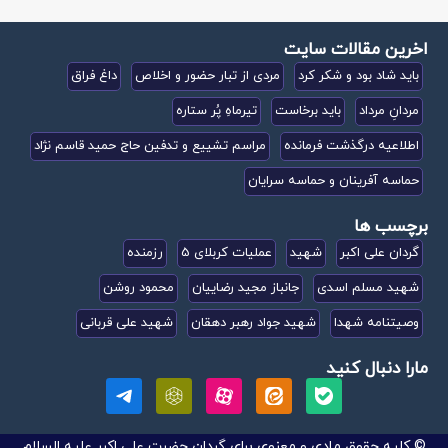
اخرین مقالات سایت
باید شاد بود و شکر کرد
مردی از تبار حضور و اخلاص
داغ فراق
مردانِ مرداد
باید برخاست
تیرماهِ پُر ستاره
اطلاعیه درگذشت فرمانده
مراسم تشییع و تدفین حاج حمید قاسم نژاد
حماسه آفرینان و حماسه سرایان
برچسب ها
گردان علی اکبر
شهید
عملیات کربلای 5
رزمنده
شهید مسلم اسدی
جانباز مجید رضاییان
محمود روشن
وصیتنامه شهدا
شهید جواد رهبر دهقان
شهید علی قربانی
مارا دنبال کنید
© کلیه حقوق مادی و معنوی برای گردان حضرت علی اکبر علیه السلام