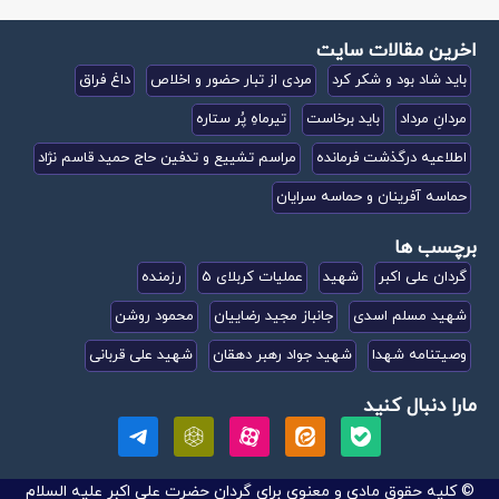
اخرین مقالات سایت
باید شاد بود و شکر کرد
مردی از تبار حضور و اخلاص
داغ فراق
مردانِ مرداد
باید برخاست
تیرماهِ پُر ستاره
اطلاعیه درگذشت فرمانده
مراسم تشییع و تدفین حاج حمید قاسم نژاد
حماسه آفرینان و حماسه سرایان
برچسب ها
گردان علی اکبر
شهید
عملیات کربلای 5
رزمنده
شهید مسلم اسدی
جانباز مجید رضاییان
محمود روشن
وصیتنامه شهدا
شهید جواد رهبر دهقان
شهید علی قربانی
مارا دنبال کنید
© کلیه حقوق مادی و معنوی برای گردان حضرت علی اکبر علیه السلام